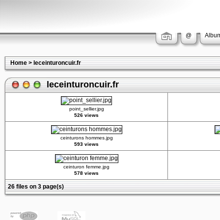
@
Album
Home
>
leceinturoncuir.fr
leceinturoncuir.fr
point_sellier.jpg
526 views
ceinturons hommes.jpg
593 views
ceinturon femme.jpg
578 views
26 files on 3 page(s)