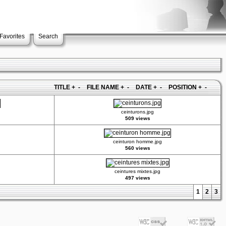
Favorites
Search
TITLE
+
-
FILE NAME
+
-
DATE
+
-
POSITION
+
-
ceinturons.jpg
509 views
ceinturon homme.jpg
560 views
ceintures mixtes.jpg
497 views
1
2
3