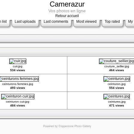
Camerazur
Vos photos en ligne
Retour accueil
 list
Last uploads
Last comments
Most viewed
Top rated
My 
cuir.jpg
couture_sellier.jpg
534 views
464 views
ceinturons femmes.jpg
ceinturon.jpg
493 views
554 views
ceinturon cuir.jpg
ceintures.jpg
484 views
471 views
Powered by
Coppermine Photo Gallery